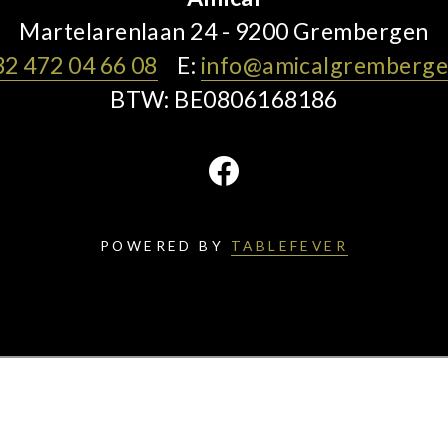
Martelarenlaan 24 - 9200 Grembergen
32 472 04 66 08
E:
info@amicalgremberge
BTW: BE0806168186
POWERED BY
TABLEFEVER