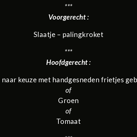
***
Voorgerecht :
Slaatje – palingkroket
***
Hoofdgerecht :
g naar keuze met handgesneden frietjes ge
of
Groen
of
Tomaat